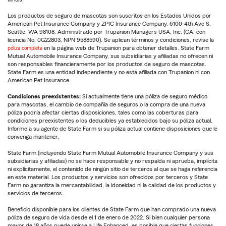
Los productos de seguro de mascotas son suscritos en los Estados Unidos por
American Pet Insurance Company y ZPIC Insurance Company, 6100-4th Ave S,
Seattle, WA 98108. Administrado por Trupanion Managers USA, Inc. (CA: con
licencia No. 0G22803, NPN 9588590). Se aplican términos y condiciones, revise la
póliza completa
en la página web de Trupanion para obtener detalles. State Farm
Mutual Automobile Insurance Company, sus subsidiarias y afiliadas no ofrecen ni
son responsables financieramente por los productos de seguro de mascotas.
State Farm es una entidad independiente y no está afiliada con Trupanion ni con
American Pet Insurance.
Condiciones preexistentes:
Si actualmente tiene una póliza de seguro médico
para mascotas, el cambio de compañía de seguros o la compra de una nueva
póliza podría afectar ciertas disposiciones, tales como las coberturas para
condiciones preexistentes o los deducibles ya establecidos bajo su póliza actual.
Informe a su agente de State Farm si su póliza actual contiene disposiciones que le
convenga mantener.
State Farm (incluyendo State Farm Mutual Automobile Insurance Company y sus
subsidiarias y afiliadas) no se hace responsable y no respalda ni aprueba, implícita
ni explícitamente, el contenido de ningún sitio de terceros al que se haga referencia
en este material. Los productos y servicios son ofrecidos por terceros y State
Farm no garantiza la mercantabilidad, la idoneidad ni la calidad de los productos y
servicios de terceros.
Beneficio disponible para los clientes de State Farm que han comprado una nueva
póliza de seguro de vida desde el 1 de enero de 2022. Si bien cualquier persona
mayor de 18 años puede unirse a Life Enhanced, es posible que ciertas funciones