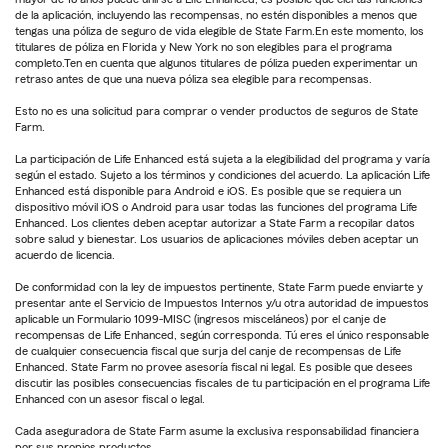
de la aplicación, incluyendo las recompensas, no estén disponibles a menos que
tengas una póliza de seguro de vida elegible de State Farm.En este momento, los
titulares de póliza en Florida y New York no son elegibles para el programa
completo.Ten en cuenta que algunos titulares de póliza pueden experimentar un
retraso antes de que una nueva póliza sea elegible para recompensas.
Esto no es una solicitud para comprar o vender productos de seguros de State
Farm.
La participación de Life Enhanced está sujeta a la elegibilidad del programa y varía
según el estado. Sujeto a los términos y condiciones del acuerdo. La aplicación Life
Enhanced está disponible para Android e iOS. Es posible que se requiera un
dispositivo móvil iOS o Android para usar todas las funciones del programa Life
Enhanced. Los clientes deben aceptar autorizar a State Farm a recopilar datos
sobre salud y bienestar. Los usuarios de aplicaciones móviles deben aceptar un
acuerdo de licencia.
De conformidad con la ley de impuestos pertinente, State Farm puede enviarte y
presentar ante el Servicio de Impuestos Internos y/u otra autoridad de impuestos
aplicable un Formulario 1099-MISC (ingresos misceláneos) por el canje de
recompensas de Life Enhanced, según corresponda. Tú eres el único responsable
de cualquier consecuencia fiscal que surja del canje de recompensas de Life
Enhanced. State Farm no provee asesoría fiscal ni legal. Es posible que desees
discutir las posibles consecuencias fiscales de tu participación en el programa Life
Enhanced con un asesor fiscal o legal.
Cada aseguradora de State Farm asume la exclusiva responsabilidad financiera
por sus propios productos.