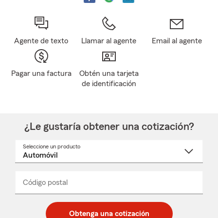
Agente de texto
Llamar al agente
Email al agente
Pagar una factura
Obtén una tarjeta
de identificación
¿Le gustaría obtener una cotización?
Seleccione un producto
Seleccione
un
nombre
de
producto
del
Código postal
Ingresa
Ingresa
_____
menú
un
un
desplegable
código
código
postal
postal
Obtenga una cotización
de
de