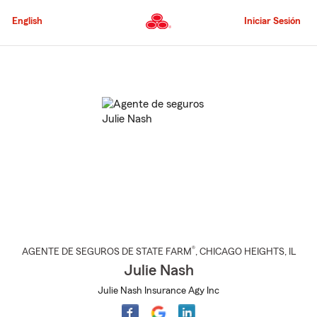
Pasar
al
English
Iniciar Sesión
contenido
principal
Comienzo
del
contenido
principal
®
AGENTE DE SEGUROS DE STATE FARM
,
CHICAGO HEIGHTS
, IL
Julie Nash
Julie Nash Insurance Agy Inc