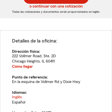
5
5
o continuar con una cotización
dígitos
dígitos
Todas las cotizaciones y documentos serán proporcionados en inglés.
Detalles de la oficina:
Dirección física:
222 Vollmer Road, Ste. 2D
Chicago Heights
,
IL
60411
Cómo llegar
Punto de referencia:
En la esquina de Vollmer Rd y Dixie Hwy
Idiomas:
Inglés
Español